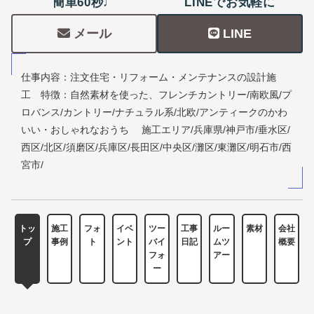
簡単60秒♩
LINEでお気軽に
メール
LINE
仕事内容：注文住宅・リフォーム・メンテナンスの設計施
工 特徴：自然素材を使った、フレンチカントリー/南欧風/プ
ロバンス/カントリー/ナチュラル系/北欧/アンティークのかわ
いい・おしゃれなおうち 施工エリア/兵庫県/神戸市/垂水区/
西区/北区/須磨区/兵庫区/長田区/中央区/灘区/東灘区/明石市/西
宮市/
トッ
施工
フォ
イベ
ツー
工事
ルー
素材
会社
プ
事例
ト
ント
バイ
日記
ムツ
概要
フォ
アー
ー