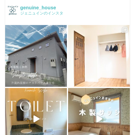
イベントチラシ
かわいい家フォト
品質保証
genuine_house
ジェニュインのインスタ
Facebook
Q&A
ピンタレスト
おうちづくり
houzz
お客様のお店