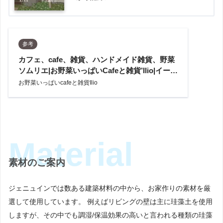
参考
カフェ、cafe、雑貨、ハンドメイド雑貨、野菜
ソムリエ|お野菜いっぱいCafeと雑貨’Ilio|イーリ
オ|神戸市
お野菜いっぱいcafeと雑貨Ilio
素材のご案内
ジェニュインでは数ある建築材料の中から、お家作りの素材を厳
選して使用しています。 例えばリビングの壁は主に珪藻土を使用
しますが、その中でも調湿/保温効果の高いと言われる種類の珪藻