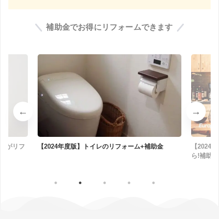
補助金でお得にリフォームできます
粧台がリフ
【2024年度版】トイレのリフォーム+補助金
【202
ら!補助