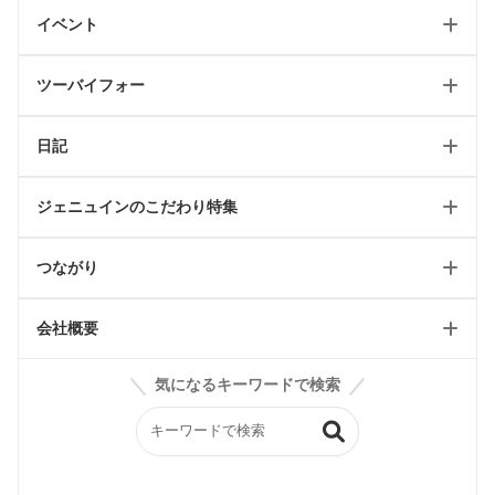
リフォームトップ
イベント
リフォーム
フォトギャラリートップ
最新のページ
店舗
ツーバイフォー
テイスト別施工例
イベント情報
日記
2024省エネキャンペーン
ツーバイフォートップ
ジェニュインのこだわり特集
リフォーム可能一覧
工事日記/新築
ツーバイフォールール
つながり
工事日記/リフォーム
WEBオープンハウス
輸入住宅リフォーム
工事日記/店舗
会社概要
ジェニュインのこだわり記事
雑貨屋petit jenny
スタッフブログ
気になるキーワードで検索
ジェニュインの素材紹介
BASE
会社案内
ジェニュイン工事部
Instagram
構造