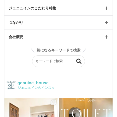
ジェニュインのこだわり特集
リフォーム可能一覧
工事日記/新築
ツーバイフォールール
つながり
工事日記/リフォーム
WEBオープンハウス
輸入住宅リフォーム
工事日記/店舗
会社概要
ジェニュインのこだわり記事
雑貨屋petit jenny
スタッフブログ
気になるキーワードで検索
ジェニュインの素材紹介
BASE
会社案内
ジェニュイン工事部
Instagram
構造
イベントチラシ
かわいい家フォト
品質保証
genuine_house
ジェニュインのインスタ
Facebook
Q&A
ピンタレスト
おうちづくり
houzz