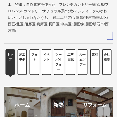
工 特徴：自然素材を使った、フレンチカントリー/南欧風/プ
ロバンス/カントリー/ナチュラル系/北欧/アンティークのかわ
いい・おしゃれなおうち 施工エリア/兵庫県/神戸市/垂水区/
西区/北区/須磨区/兵庫区/長田区/中央区/灘区/東灘区/明石市/西
宮市/
トッ
施工
フォ
イベ
ツー
工事
ルー
素材
会社
プ
事例
ト
ント
バイ
日記
ムツ
概要
フォ
アー
ー
ホーム
新築
リフォーム
→
→
→