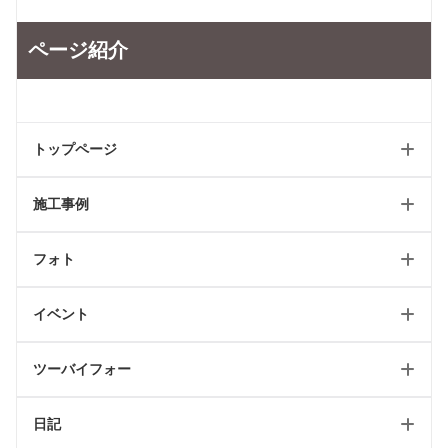
ページ紹介
トップページ
施工事例
ホーム
フォト
新築トップ
新築
リフォームトップ
イベント
リフォーム
フォトギャラリートップ
最新のページ
店舗
ツーバイフォー
テイスト別施工例
イベント情報
日記
2024省エネキャンペーン
ツーバイフォートップ