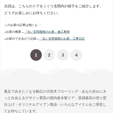
次回は、こちらのドアをくぐり玄関内の様子をご紹介します。
どうぞお楽しみにお待ちください。
このお家の記事は他にも･･･
⌂お家の概要→
「丸い玄関屋根のお家」施工事例
⌂お家のできあがり記録→
「丸い玄関屋根のお家」工事日記
1
2
3
4
素足で歩きたくなる幅広の天然木フローリング・あなた好みにき
っと出会えるデザイン豊富の国内産木製ドア・質感最高の塗り壁
仕上げ・オリジナルアイアン製品‥いろんなアイテムをご用意し
てお待ちしています。