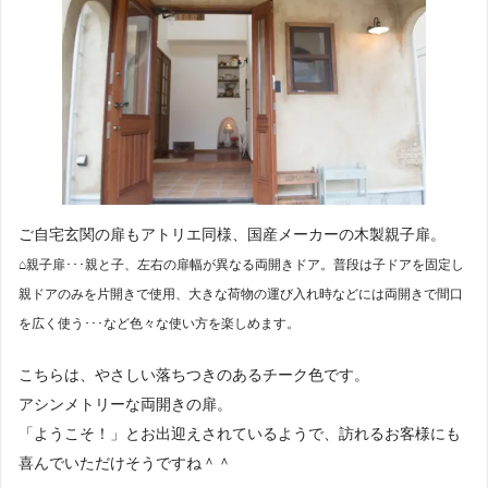
ご自宅玄関の扉もアトリエ同様、国産メーカーの木製親子扉。
⌂親子扉･･･親と子、左右の扉幅が異なる両開きドア。普段は子ドアを固定し
親ドアのみを片開きで使用、大きな荷物の運び入れ時などには両開きで間口
を広く使う･･･など色々な使い方を楽しめます。
こちらは、やさしい落ちつきのあるチーク色です。
アシンメトリーな両開きの扉。
「ようこそ！」とお出迎えされているようで、訪れるお客様にも
喜んでいただけそうですね＾＾