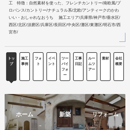
工 特徴：自然素材を使った、フレンチカントリー/南欧風/プ
ロバンス/カントリー/ナチュラル系/北欧/アンティークのかわ
いい・おしゃれなおうち 施工エリア/兵庫県/神戸市/垂水区/
西区/北区/須磨区/兵庫区/長田区/中央区/灘区/東灘区/明石市/西
宮市/
トッ
施工
フォ
イベ
ツー
工事
ルー
素材
会社
プ
事例
ト
ント
バイ
日記
ムツ
概要
フォ
アー
ー
ホーム
新築
リフォーム
→
→
→