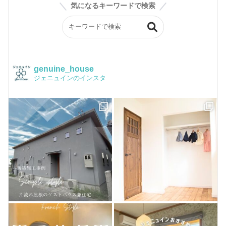
スタッフブログ
気になるキーワードで検索
ジェニュインの素材紹介
BASE
会社案内
ジェニュイン工事部
Instagram
構造
イベントチラシ
かわいい家フォト
品質保証
genuine_house
ジェニュインのインスタ
Facebook
Q&A
ピンタレスト
おうちづくり
houzz
お客様のお店