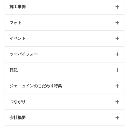
施工事例
ホーム
フォト
新築トップ
新築
リフォームトップ
イベント
リフォーム
フォトギャラリートップ
最新のページ
店舗
ツーバイフォー
テイスト別施工例
イベント情報
日記
2024省エネキャンペーン
ツーバイフォートップ
ジェニュインのこだわり特集
リフォーム可能一覧
工事日記/新築
ツーバイフォールール
つながり
工事日記/リフォーム
WEBオープンハウス
輸入住宅リフォーム
工事日記/店舗
会社概要
ジェニュインのこだわり記事
雑貨屋petit jenny