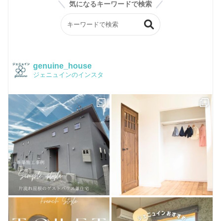
スタッフブログ
気になるキーワードで検索
ジェニュインの素材紹介
BASE
会社案内
ジェニュイン工事部
Instagram
構造
イベントチラシ
かわいい家フォト
品質保証
genuine_house
ジェニュインのインスタ
Facebook
Q&A
ピンタレスト
おうちづくり
houzz
お客様のお店