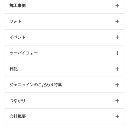
施工事例
ホーム
フォト
新築トップ
新築
リフォームトップ
イベント
リフォーム
フォトギャラリートップ
最新のページ
店舗
ツーバイフォー
テイスト別施工例
イベント情報
日記
2024省エネキャンペーン
ツーバイフォートップ
ジェニュインのこだわり特集
リフォーム可能一覧
工事日記/新築
ツーバイフォールール
つながり
工事日記/リフォーム
WEBオープンハウス
輸入住宅リフォーム
工事日記/店舗
会社概要
ジェニュインのこだわり記事
雑貨屋petit jenny