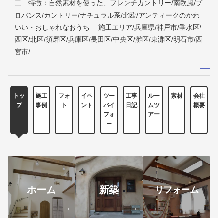
工 特徴：自然素材を使った、フレンチカントリー/南欧風/プ
ロバンス/カントリー/ナチュラル系/北欧/アンティークのかわ
いい・おしゃれなおうち 施工エリア/兵庫県/神戸市/垂水区/
西区/北区/須磨区/兵庫区/長田区/中央区/灘区/東灘区/明石市/西
宮市/
トッ
施工
フォ
イベ
ツー
工事
ルー
素材
会社
プ
事例
ト
ント
バイ
日記
ムツ
概要
フォ
アー
ー
ホーム
新築
リフォーム
→
→
→