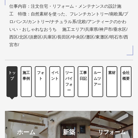
仕事内容：注文住宅・リフォーム・メンテナンスの設計施
工 特徴：自然素材を使った、フレンチカントリー/南欧風/プ
ロバンス/カントリー/ナチュラル系/北欧/アンティークのかわ
いい・おしゃれなおうち 施工エリア/兵庫県/神戸市/垂水区/
西区/北区/須磨区/兵庫区/長田区/中央区/灘区/東灘区/明石市/西
宮市/
トッ
施工
フォ
イベ
ツー
工事
ルー
素材
会社
プ
事例
ト
ント
バイ
日記
ムツ
概要
フォ
アー
ー
ホーム
新築
リフォーム