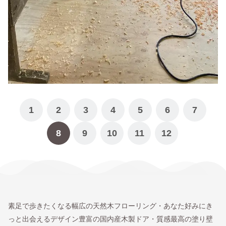
1
2
3
4
5
6
7
8
9
10
11
12
素足で歩きたくなる幅広の天然木フローリング・あなた好みにき
っと出会えるデザイン豊富の国内産木製ドア・質感最高の塗り壁