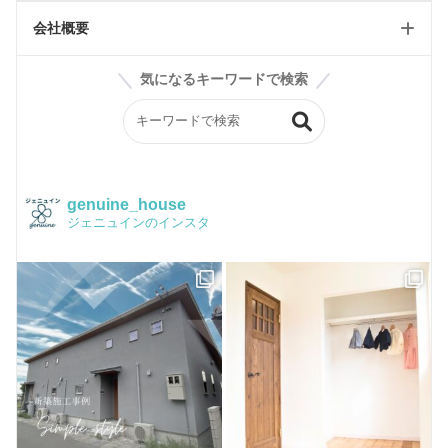
輸入住宅リフォーム
工事日記/店舗
会社概要
ジェニュインのこだわり記事
雑貨屋petit jenny
スタッフブログ
気になるキーワードで検索
ジェニュインの素材紹介
BASE
会社案内
ジェニュイン工事部
Instagram
構造
イベントチラシ
かわいい家フォト
品質保証
genuine_house
ジェニュインのインスタ
Facebook
Q&A
ピンタレスト
おうちづくり
houzz
お客様のお店