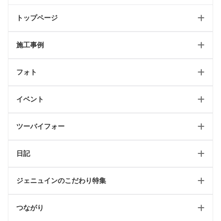
トップページ
施工事例
ホーム
フォト
新築トップ
新築
リフォームトップ
イベント
リフォーム
フォトギャラリートップ
最新のページ
店舗
ツーバイフォー
テイスト別施工例
イベント情報
日記
2024省エネキャンペーン
ツーバイフォートップ
ジェニュインのこだわり特集
リフォーム可能一覧
工事日記/新築
ツーバイフォールール
つながり
工事日記/リフォーム
WEBオープンハウス