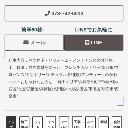
078-742-6013
簡単60秒♩
LINEでお気軽に
メール
LINE
仕事内容：注文住宅・リフォーム・メンテナンスの設計施
工 特徴：自然素材を使った、フレンチカントリー/南欧風/プ
ロバンス/カントリー/ナチュラル系/北欧/アンティークのかわ
いい・おしゃれなおうち 施工エリア/兵庫県/神戸市/垂水区/
西区/北区/須磨区/兵庫区/長田区/中央区/灘区/東灘区/明石市/西
宮市/
トッ
施工
フォ
イベ
ツー
工事
ルー
素材
会社
プ
事例
ト
ント
バイ
日記
ムツ
概要