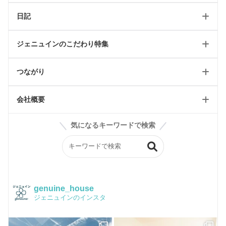
日記
2024省エネキャンペーン
ツーバイフォートップ
ジェニュインのこだわり特集
リフォーム可能一覧
工事日記/新築
ツーバイフォールール
つながり
工事日記/リフォーム
WEBオープンハウス
輸入住宅リフォーム
工事日記/店舗
会社概要
ジェニュインのこだわり記事
雑貨屋petit jenny
スタッフブログ
気になるキーワードで検索
ジェニュインの素材紹介
BASE
会社案内
ジェニュイン工事部
Instagram
構造
イベントチラシ
かわいい家フォト
品質保証
genuine_house
ジェニュインのインスタ
Facebook
Q&A