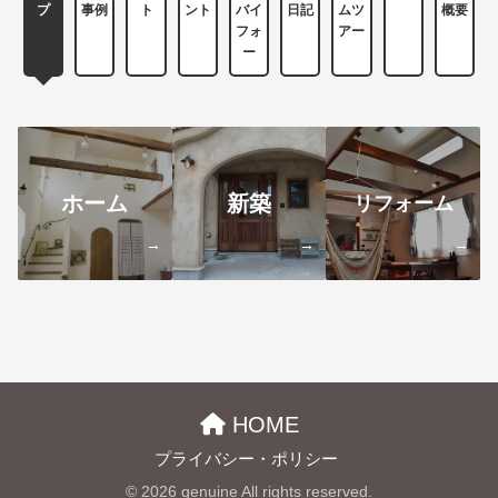
プ
事例
ト
ント
バイ
日記
ムツ
概要
フォ
アー
ー
ホーム
新築
リフォーム
→
→
→
HOME
プライバシー・ポリシー
© 2026 genuine All rights reserved.