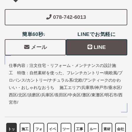
078-742-6013
簡単60秒♩
LINEでお気軽に
メール
LINE
仕事内容：注文住宅・リフォーム・メンテナンスの設計施
工 特徴：自然素材を使った、フレンチカントリー/南欧風/プ
ロバンス/カントリー/ナチュラル系/北欧/アンティークのかわ
いい・おしゃれなおうち 施工エリア/兵庫県/神戸市/垂水区/
西区/北区/須磨区/兵庫区/長田区/中央区/灘区/東灘区/明石市/西
宮市/
トッ
施工
フォ
イベ
ツー
工事
ルー
素材
会社