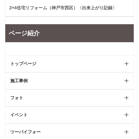
2×4住宅リフォーム（神戸市西区）〈出来上がり記録〉
ページ紹介
トップページ
施工事例
ホーム
フォト
新築トップ
新築
リフォームトップ
イベント
リフォーム
フォトギャラリートップ
最新のページ
店舗
ツーバイフォー
テイスト別施工例
イベント情報