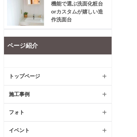
機能で選ぶ洗面化粧台
orカスタムが嬉しい造
作洗面台
ページ紹介
トップページ
施工事例
ホーム
フォト
新築トップ
新築
イベント
リフォームトップ
リフォーム
フォトギャラリートップ