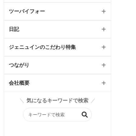
ツーバイフォー
最新のページ
店舗
テイスト別施工例
イベント情報
日記
2024省エネキャンペーン
ツーバイフォートップ
ジェニュインのこだわり特集
リフォーム可能一覧
工事日記/新築
つながり
ツーバイフォールール
工事日記/リフォーム
WEBオープンハウス
会社概要
輸入住宅リフォーム
工事日記/店舗
ジェニュインのこだわり記事
雑貨屋petit jenny
気になるキーワードで検索
スタッフブログ
ジェニュインの素材紹介
BASE
会社案内
ジェニュイン工事部
Instagram
構造