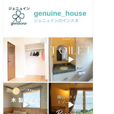
イベントチラシ
かわいい家フォト
品質保証
genuine_house
Facebook
Q&A
ジェニュインのインスタ
ピンタレスト
おうちづくり
houzz
お客様のお店