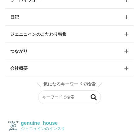
ツーバイフォー
テイスト別施工例
イベント情報
日記
2024省エネキャンペーン
ツーバイフォートップ
ジェニュインのこだわり特集
リフォーム可能一覧
工事日記/新築
ツーバイフォールール
つながり
工事日記/リフォーム
WEBオープンハウス
輸入住宅リフォーム
工事日記/店舗
会社概要
ジェニュインのこだわり記事
雑貨屋petit jenny
スタッフブログ
気になるキーワードで検索
ジェニュインの素材紹介
BASE
会社案内
ジェニュイン工事部
Instagram
構造
イベントチラシ
かわいい家フォト
品質保証
genuine_house
ジェニュインのインスタ
Facebook
Q&A