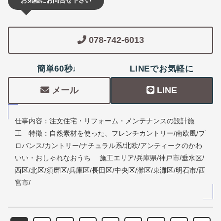
お気軽にお問合せ下さい
078-742-6013
簡単60秒♩
LINEでお気軽に
メール
LINE
仕事内容：注文住宅・リフォーム・メンテナンスの設計施
工 特徴：自然素材を使った、フレンチカントリー/南欧風/プ
ロバンス/カントリー/ナチュラル系/北欧/アンティークのかわ
いい・おしゃれなおうち 施工エリア/兵庫県/神戸市/垂水区/
西区/北区/須磨区/兵庫区/長田区/中央区/灘区/東灘区/明石市/西
宮市/