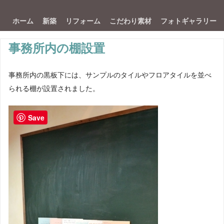
ホーム
新築
リフォーム
こだわり素材
フォトギャラリー
事務所内の棚設置
事務所内の黒板下には、サンプルのタイルやフロアタイルを並べ
られる棚が設置されました。
Save