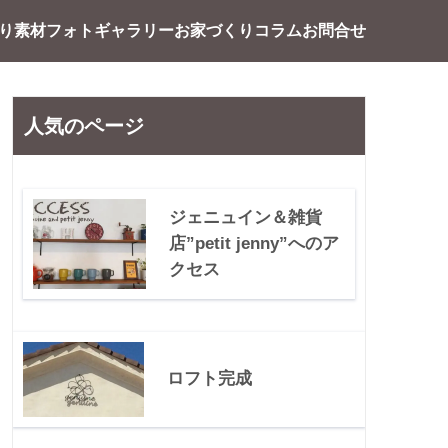
り素材
フォトギャラリー
お家づくり
コラム
お問合せ
人気のページ
ジェニュイン＆雑貨
店”petit jenny”へのア
クセス
ロフト完成