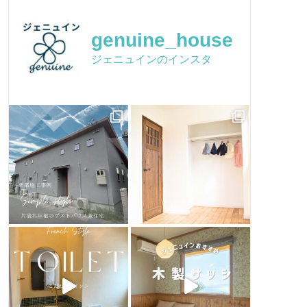
イベントチラシ
かわいい家フォト
品質保証
genuine_house
Facebook
Q&A
ジェニュインのインスタ
ピンタレスト
おうちづくり
houzz
お客様のお店