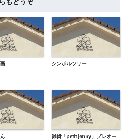
らもどうぞ
壁画
シンボルツリー
けん
雑貨「petit jenny」プレオー