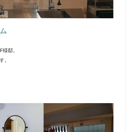
ム
F様邸。
す。