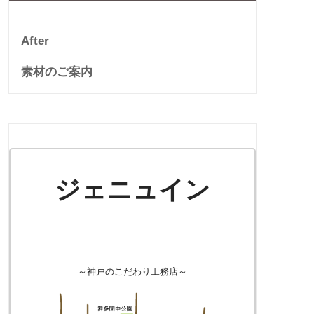
After
素材のご案内
ジェニュイン
～神戸のこだわり工務店～
年度版】補助金を
【2024年度版】トイレの
【2024年
面化粧台がリフ
リフォーム+補助金
チンにリフ