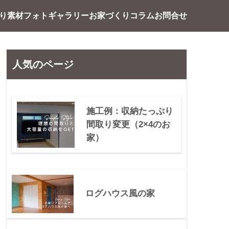
り素材
フォトギャラリー
お家づくり
コラム
お問合せ
人気のページ
施工例：収納たっぷり
間取り変更（2×4のお
家）
ログハウス風の家