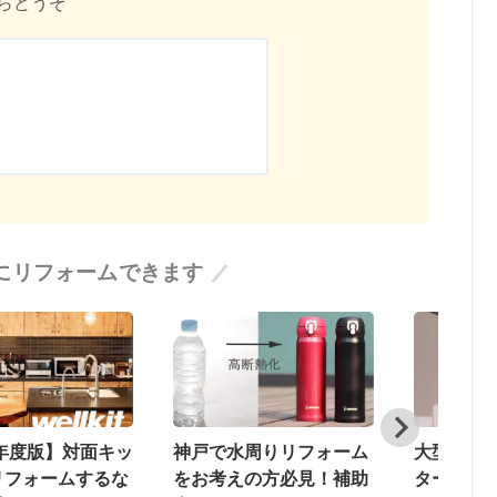
らどうぞ
にリフォームできます
水周りリフォーム
大型補助金制度→→→ ス
【2024
えの方必見！補助
タート！！
使って洗