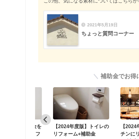
この他、気になる素材についてはこちらか
2021年5月19日
ちょっと質問コーナー
補助金でお得
24年度版】トイレの
【2024年度版】対面キッ
神戸で
ォーム+補助金
チンにリフォームするな
をお考