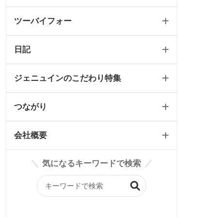
ツーバイフォー
最新のページ
店舗
テイスト別施工例
イベント情報
日記
2024省エネキャンペーン
ツーバイフォートップ
ジェニュインのこだわり特集
リフォーム可能一覧
工事日記/新築
つながり
ツーバイフォールール
工事日記/リフォーム
WEBオープンハウス
会社概要
輸入住宅リフォーム
工事日記/店舗
ジェニュインのこだわり記事
雑貨屋petit jenny
気になるキーワードで検索
スタッフブログ
ジェニュインの素材紹介
BASE
会社案内
ジェニュイン工事部
Instagram
構造