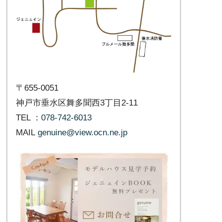
きます
ら!補助金あ
〒655-0051
神戸市垂水区舞多聞西3丁目2-11
TEL ：
078-742-6013
MAIL
genuine@view.ocn.ne.jp