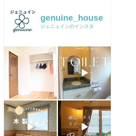
イベントチラシ
かわいい家フォト
品質保証
genuine_house
Facebook
Q&A
ジェニュインのインスタ
ピンタレスト
おうちづくり
houzz
お客様のお店