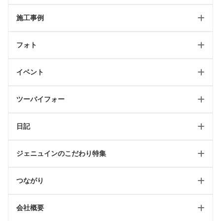
施工事例
ホーム
フォト
新築トップ
新築
リフォームトップ
イベント
リフォーム
フォトギャラリートップ
最新のページ
店舗
ツーバイフォー
テイスト別施工例
イベント情報
日記
2024省エネキャンペーン
ツーバイフォートップ
ジェニュインのこだわり特集
リフォーム可能一覧
工事日記/新築
ツーバイフォールール
つながり
工事日記/リフォーム
WEBオープンハウス
輸入住宅リフォーム
工事日記/店舗
会社概要
ジェニュインのこだわり記事
雑貨屋petit jenny