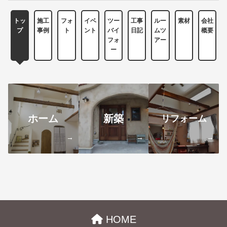
トッ
施工
フォ
イベ
ツー
工事
ルー
素材
会社
プ
事例
ト
ント
バイ
日記
ムツ
概要
フォ
アー
ー
ホーム
新築
リフォーム
→
→
→
HOME