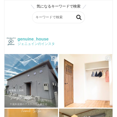
スタッフブログ
気になるキーワードで検索
ジェニュインの素材紹介
BASE
会社案内
ジェニュイン工事部
Instagram
構造
イベントチラシ
かわいい家フォト
品質保証
genuine_house
ジェニュインのインスタ
Facebook
Q&A
ピンタレスト
おうちづくり
houzz
お客様のお店