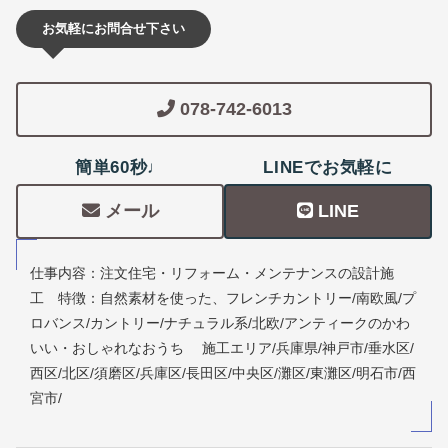
お気軽にお問合せ下さい
078-742-6013
簡単60秒♩
LINEでお気軽に
メール
LINE
仕事内容：注文住宅・リフォーム・メンテナンスの設計施
工 特徴：自然素材を使った、フレンチカントリー/南欧風/プ
ロバンス/カントリー/ナチュラル系/北欧/アンティークのかわ
いい・おしゃれなおうち 施工エリア/兵庫県/神戸市/垂水区/
西区/北区/須磨区/兵庫区/長田区/中央区/灘区/東灘区/明石市/西
宮市/