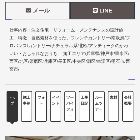
メール
LINE
仕事内容：注文住宅・リフォーム・メンテナンスの設計施
工 特徴：自然素材を使った、フレンチカントリー/南欧風/プ
ロバンス/カントリー/ナチュラル系/北欧/アンティークのかわ
いい・おしゃれなおうち 施工エリア/兵庫県/神戸市/垂水区/
西区/北区/須磨区/兵庫区/長田区/中央区/灘区/東灘区/明石市/西
宮市/
トッ
施工
フォ
イベ
ツー
工事
ルー
素材
会社
プ
事例
ト
ント
バイ
日記
ムツ
概要
フォ
アー
ー