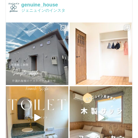
品質保証
genuine_house
ジェニュインのインスタ
Facebook
Q&A
ピンタレスト
おうちづくり
houzz
お客様のお店