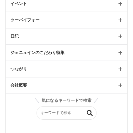
リフォームトップ
イベント
リフォーム
フォトギャラリートップ
最新のページ
店舗
ツーバイフォー
テイスト別施工例
イベント情報
日記
2024省エネキャンペーン
ツーバイフォートップ
ジェニュインのこだわり特集
リフォーム可能一覧
工事日記/新築
ツーバイフォールール
つながり
工事日記/リフォーム
WEBオープンハウス
輸入住宅リフォーム
工事日記/店舗
会社概要
ジェニュインのこだわり記事
雑貨屋petit jenny
スタッフブログ
気になるキーワードで検索
ジェニュインの素材紹介
BASE
会社案内
ジェニュイン工事部
Instagram
構造
イベントチラシ
かわいい家フォト